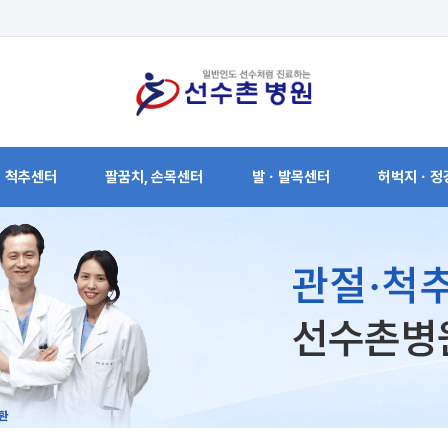
척추센터
팔꿈치, 손목센터
발ㆍ발목센터
허벅지ㆍ정