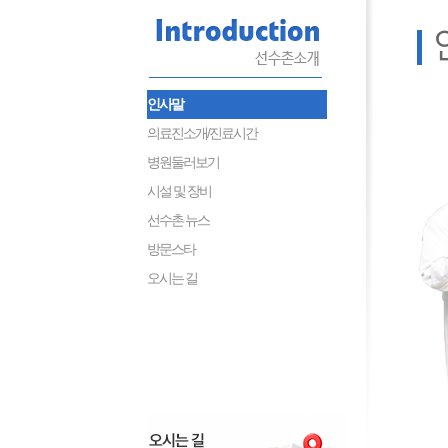
인사말
의료진소개/진료시간
병원둘러보기
시설 및 장비
선수촌 뉴스
방문스타
오시는 길