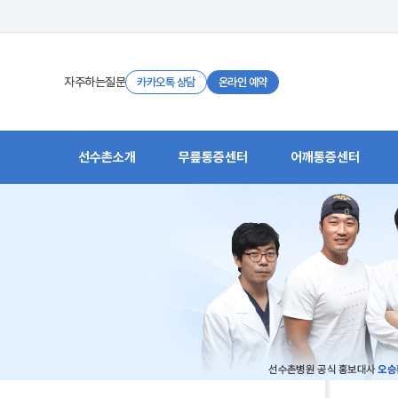
자주하는질문
카카오톡 상담
온라인 예약
선수촌소개
무릎통증센터
어깨통증센터