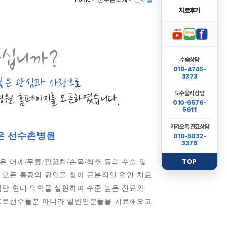
치료후기
수술상담
010-4745-
3373
도수물리 상담
010-9576-
5611
카카오톡 진료상담
은 선수촌병원
010-5032-
3378
 어깨/무릎/팔꿈치/손목/척추 등의 수술 및
TOP
 모든 통증의 원인을 찾아 근본적인 원인 치료
첨단 현대 의학을 실현하며 수준 높은 진료와
프로선수들뿐 아니라 일반인분들을 치료해오고