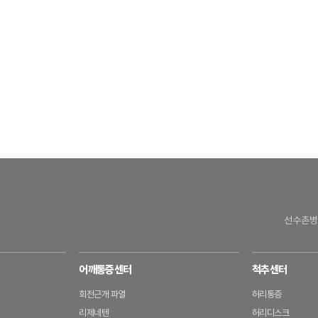
선수촌병
어깨통증센터
척추센터
회전근개 파열
허리통증
리제네텐
허리디스크