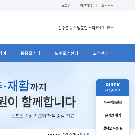
로그인
회원가입
오시는길
선수촌 뉴스
방문한 스타
ENGLISH
|
|
강이
통증클리닉
도수물리센터
고객센터
QUICK
선수촌병원
자주하는질문
온라인 예약
찾아오시는 길
home > 선수촌소개 >
인사말