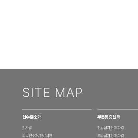
SITE MAP
선수촌소개
무릎통증센터
인사말
전방십자인대 파열
의료진소개/진료시간
후방십자인대 파열