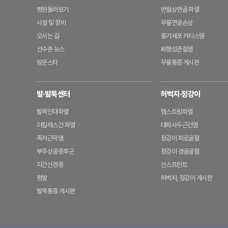
병원둘러보기
반월상연골 파열
시설 및 장비
무릎연골손상
오시는 길
줄기세포 카티스템
선수촌 뉴스
퇴행성관절염
방문스타
무릎통증 게시판
발·발목센터
허벅지·정강이
발목인대파열
햄스트링파열
아킬레스건 파열
대퇴사두근건염
족저근막염
정강이 피로골절
부주상골증후군
정강이 경골골절
지간신경종
신스프린트
평발
허벅지, 정강이 게시판
발목통증 게시판