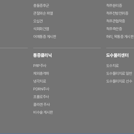
충돌증후군
척추분리증
관절와순 파열
척추전방전위증
오십견
척추관협착증
석회화건염
척추측만증
어깨통증 게시판
허리, 목통증 게시판
통증클리닉
도수물리센터
PRP주사
도수치료
체외충격파
도수물리치료 일반
냉각치료
도수물리치료 선수
PDRN주사
프롤로주사
콜라겐 주사
비수술 게시판