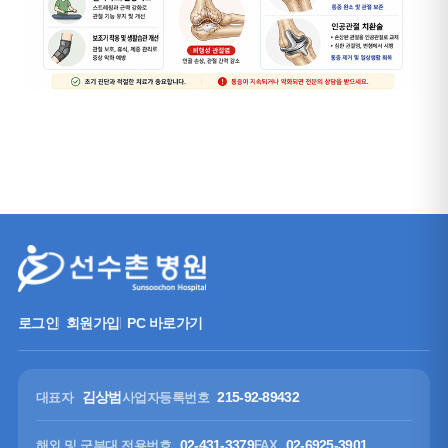
로그인
회원가입
PC 바로가기
김상범
215-92-89432
대표자
사업자등록번호
02-431-3379
02-6925-3901
해외 및 군부대 전용번호
FAX