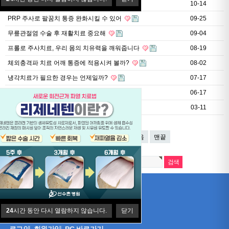
도수물리운동 치료가 궁금해요.
10-14
PRP 주사로 팔꿈치 통증 완화시킬 수 있어
09-25
무릎관절염 수술 후 재활치료 중요해
09-04
프롤로 주사치료, 우리 몸의 치유력을 깨워줍니다
08-19
체외충격파 치료 어깨 통증에 적용시켜 볼까?
08-02
냉각치료가 필요한 경우는 언제일까?
07-17
PRP주사치료란?
06-17
빨리 낫고 싶은데 도수치료 받아볼까?
03-11
1
2
3
4
5
다음
맨끝
24
24
시간 동안 다시 열람하지 않습니다.
시간 동안 다시 열람하지 않습니다.
닫기
닫기