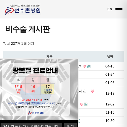
EN
비수술 게시판
Total 237건
1 페이지
제목
날짜
잠실새내역정형외과 어디가야 비수술 치료 되나요?
04-15
발목염좌, 인대강화주사치료로?
01-24
허리 아플 때 도수치료 괜찮은가요?
01-08
발바닥 통증 있을 때, 체외충격파 치료 받으면 어떨까요…
12-18
만성적인 손목 통증에도 프롤로 주사 괜찮을까요?
12-02
냉각치료로 무릎통증 완화시킬 수 있나요?
11-15
아킬레스건에 염증이 생기면 PDRN 주사로?
10-30
24
시간 동안 다시 열람하지 않습니다.
닫기