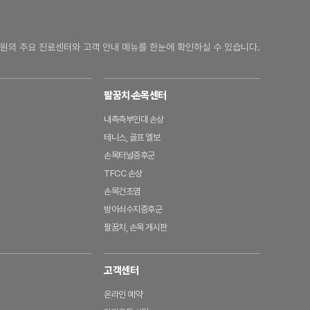
원의 주요 진료센터와 고객 안내 메뉴를 한눈에 확인하실 수 있습니다.
팔꿈치·손목센터
내측측부인대 손상
테니스, 골프 엘보
손목터널증후군
TFCC 손상
손목건초염
방아쇠수지증후군
팔꿈치, 손목 게시판
고객센터
온라인 예약