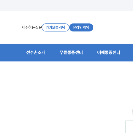
자주하는질문
카카오톡 상담
온라인 예약
선수촌소개
무릎통증센터
어깨통증센터