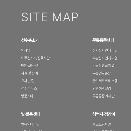
SITE MAP
선수촌소개
무릎통증센터
인사말
전방십자인대 파열
의료진소개/진료시간
후방십자인대 파열
병원둘러보기
반월상연골 파열
시설 및 장비
무릎연골손상
오시는 길
줄기세포 카티스템
선수촌 뉴스
퇴행성관절염
방문스타
무릎통증 게시판
발·발목센터
허벅지·정강이
발목인대파열
햄스트링파열