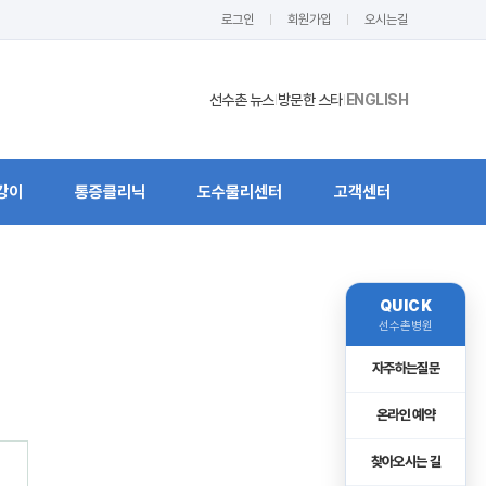
로그인
회원가입
오시는길
선수촌 뉴스
방문한 스타
ENGLISH
|
|
강이
통증클리닉
도수물리센터
고객센터
QUICK
선수촌병원
자주하는질문
온라인 예약
찾아오시는 길