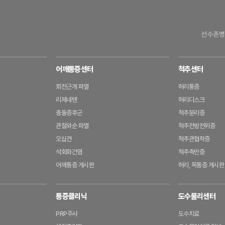
선수촌병
어깨통증센터
척추센터
회전근개 파열
허리통증
리제네텐
허리디스크
충돌증후군
척추분리증
관절와순 파열
척추전방전위증
오십견
척추관협착증
석회화건염
척추측만증
어깨통증 게시판
허리, 목통증 게시판
통증클리닉
도수물리센터
PRP주사
도수치료